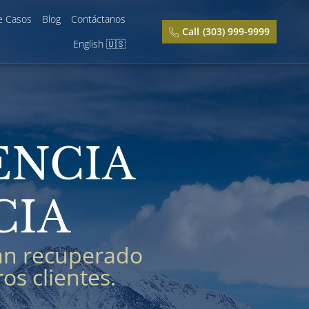
e Casos
Blog
Contáctanos
Call
(303) 999-9999
English 🇺🇸
ENCIA
CIA
an recuperado
s clientes.