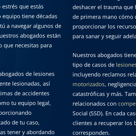
estrés que estás
deshacer el trauma que 
o equipo tiene décadas
de primera mano cómo u
tú a navegar algunos de
proporcionar los recurso
Nuestros abogados están
para sanar y seguir adel
yo que necesitas para
Nuestros abogados tien
tipo de casos de
lesione
 abogados de lesiones
incluyendo reclamos re
nte lesionadas, así
motorizados
, negligenc
ctimas de accidentes
catastróficas y más. Tam
omo tu equipo legal,
relacionados con
compen
oporcionando
Social (SSD). En cada ca
tado de tu caso,
clientes a recuperar los
as tener y abordando
corresponden.