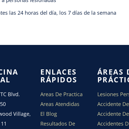
tes las 24 horas del día, los 7 días de la semana
CINA
ENLACES
ÁREAS 
AL
RÁPIDOS
PRÁCTI
TC Blvd.
Areas De Practica
Lesiones Per
250
Areas Atendidas
Accidente De
ood Village,
El Blog
Accidente D
111
Resultados De
Accidentes D