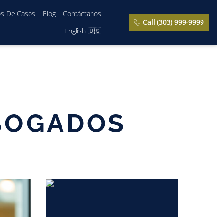
os De Casos
Blog
Contáctanos
Call (303) 999-9999
English 🇺🇸
BOGADOS