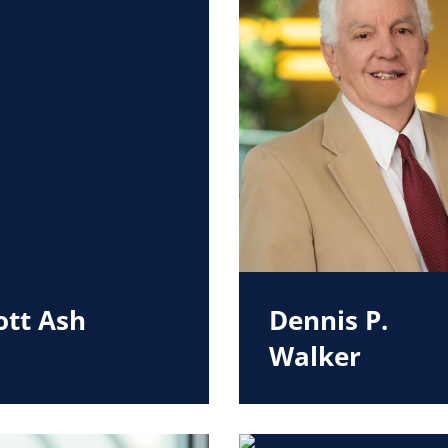
ott Ash
Dennis P.
Walker