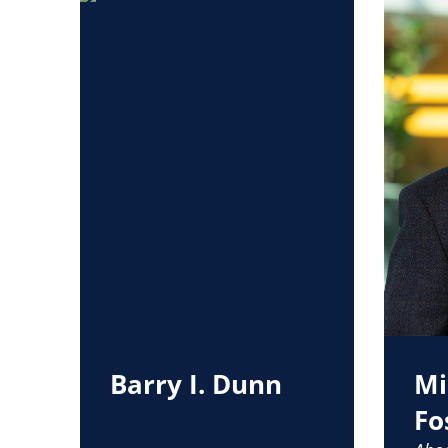
Barry I. Dunn
Mi
Fo