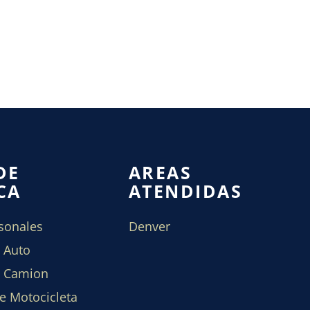
DE
AREAS
CA
ATENDIDAS
sonales
Denver
 Auto
e Camion
e Motocicleta